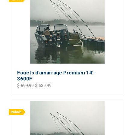
Fouets d'amarrage Premium 14' -
3600F
$ 699,99
$ 539,99
Rabais