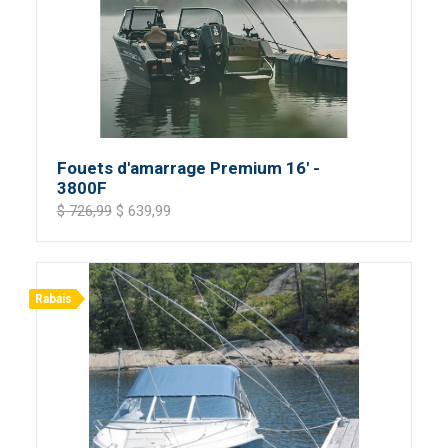
Fouets d'amarrage Premium 16' -
3800F
$ 726,99
$ 639,99
Rabais