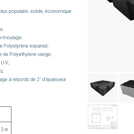
plus populaire, solide, économique
s;
o-moulage;
e Polystyrène expansé;
e de Polyethylene vierge;
U.V.;
s;
ge à rebords de 2'' d'épaisseur.
2 in