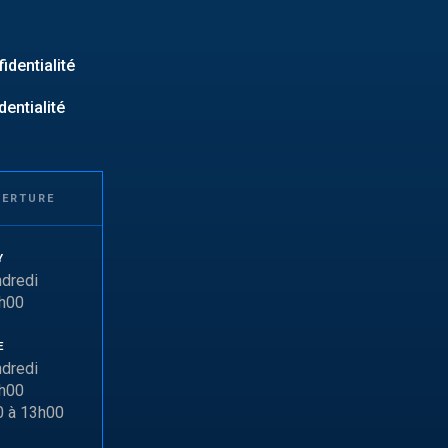
identialité
dentialité
VERTURE
Y
ndredi
6h00
E
ndredi
7h00
0 à 13h00