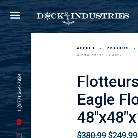
ACCUEIL
PRODUITS
48"X48"X12" - C4412
Flotteur
1 (877) 564-7824
Eagle Fl
48"x48"x
$380.99
$249.99