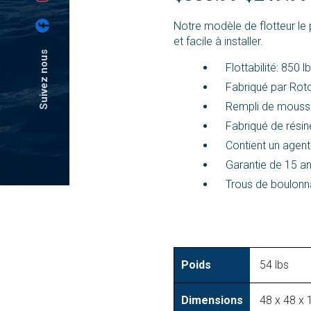
Notre modèle de flotteur le 
et facile à installer.
Suivez nous
Flottabilité: 850 lb
Fabriqué par Rot
Rempli de mouss
Fabriqué de résin
Contient un agent 
Garantie de 15 an
Trous de boulonna
Poids
54 lbs
Dimensions
48 x 48 x 1